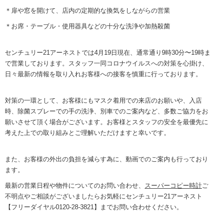
＊扉や窓を開けて、店内の定期的な換気をしながらの営業
＊お席・テーブル・使用器具などの十分な洗浄や加熱殺菌
センチュリー21アーネストでは4月19日現在、通常通り9時30分〜19時ま
で営業しております。スタッフ一同コロナウイルスへの対策を心掛け、
日々最新の情報を取り入れお客様への接客を慎重に行っております。
対策の一環として、お客様にもマスク着用での来店のお願いや、入店
時、除菌スプレーでの手の洗浄、別車でのご案内など、多数ご協力をお
願いさせて頂く場合がございます。お客様とスタッフの安全を最優先に
考えた上での取り組みとご理解いただけますと幸いです。
bac
bac
また、お客様の外出の負担を減らす為に、動画でのご案内も行っており
マイページログイン
一戸
アパ
ます。
ン・
最新の営業日程や物件についてのお問い合わせ、
スーパーコピー時計
ご
物件検索(売買物件)
マン
不明点やご相談がございましたらお気軽にセンチュリー21アーネスト
店舗
【フリーダイヤル0120-28-3821】までお問い合わせください。
物件検索(賃貸物件)
土地