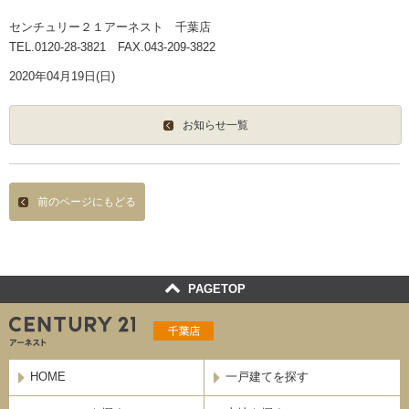
センチュリー２１アーネスト 千葉店
HOME
事業
TEL.0120-28-3821 FAX.043-209-3822
2020年04月19日(日)
インフォメーション
お知らせ一覧
買いたい
借りたい
前のページにもどる
売りたい
貸したい
PAGETOP
リフォーム
お役立ち情報
HOME
一戸建てを探す